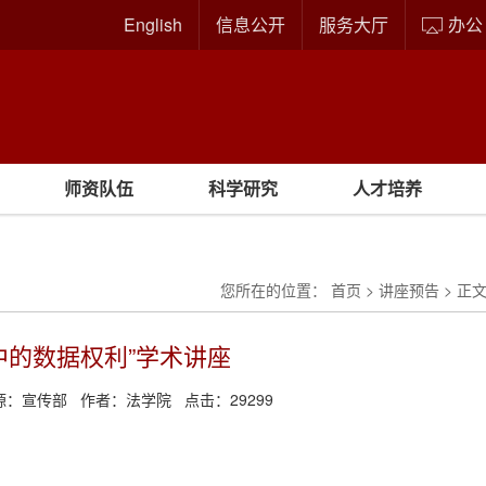
English
信息公开
服务大厅
办公
师资队伍
科学研究
人才培养
您所在的位置：
首页
>
讲座预告
> 正
中的数据权利”学术讲座
源：
宣传部
作者：
法学院
点击：
29299