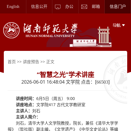
English
信息公开
办公
邮箱
信息门户
>>
>> 正文
首页
讲座预告
“智慧之光”学术讲座
2026-06-01 16:48:04 文学院 点击：[
]
66503
讲座时间：
6月5日（周五） 9:00
讲座地点：
文学院417 古代文学教研室
主讲人
：
刘石
主讲人简介：
刘石，清华大学人文学院教授，院长，兼任《清华大学学
报》（哲社版）副主编，《文学遗产》《中华文史论丛》等编