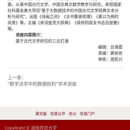
委。从事中国古代文学、中国古典文献学教学与研究，承担国家
社科基金重大项目“基于大数据技术的中国古代文学经典文本分
析与研究”，出版《诗画之间》《法书要录校理》《素以为绚的
风景》等，主编《宋词鉴赏大辞典》《续修四库全书总目提要》
等。
讲座内容简介：
基于古代文学研究的三古打通
编辑：吕海霞
责编：黄依依
审核：周凯兴
上一条：
“数字法学中的数据权利”学术讲座
英文版
信息公开
办公
信息门户
CopyRight © 湖南师范大学