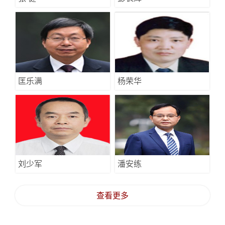
匡乐满
杨荣华
刘少军
潘安练
查看更多