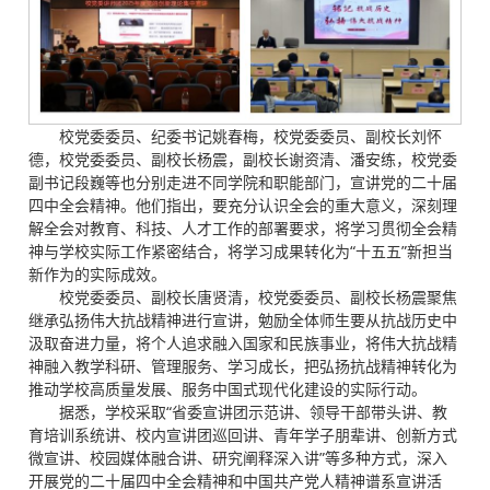
校党委委员、纪委书记姚春梅，校党委委员、副校长刘怀
德，校党委委员、副校长杨震，副校长谢资清、潘安练，校党委
副书记段巍等也分别走进不同学院和职能部门，宣讲党的二十届
四中全会精神。他们指出，要充分认识全会的重大意义，深刻理
解全会对教育、科技、人才工作的部署要求，将学习贯彻全会精
神与学校实际工作紧密结合，将学习成果转化为“十五五”新担当
新作为的实际成效。
校党委委员、副校长唐贤清，校党委委员、副校长杨震聚焦
继承弘扬伟大抗战精神进行宣讲，勉励全体师生要从抗战历史中
汲取奋进力量，将个人追求融入国家和民族事业，将伟大抗战精
神融入教学科研、管理服务、学习成长，把弘扬抗战精神转化为
推动学校高质量发展、服务中国式现代化建设的实际行动。
据悉，学校采取“省委宣讲团示范讲、领导干部带头讲、教
育培训系统讲、校内宣讲团巡回讲、青年学子朋辈讲、创新方式
微宣讲、校园媒体融合讲、研究阐释深入讲”等多种方式，深入
开展党的二十届四中全会精神和中国共产党人精神谱系宣讲活