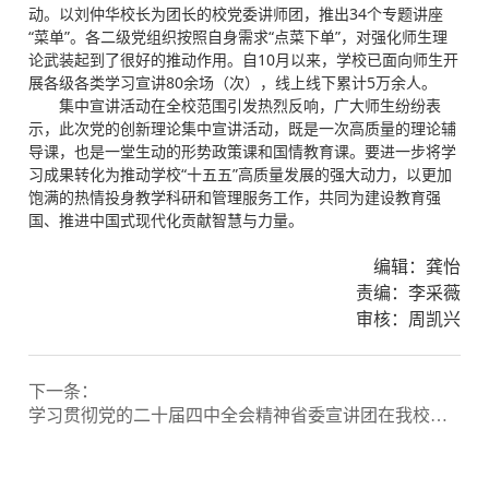
动。以刘仲华校长为团长的校党委讲师团，推出34个专题讲座
“菜单”。各二级党组织按照自身需求“点菜下单”，对强化师生理
论武装起到了很好的推动作用。自10月以来，学校已面向师生开
展各级各类学习宣讲80余场（次），线上线下累计5万余人。
集中宣讲活动在全校范围引发热烈反响，广大师生纷纷表
示，此次党的创新理论集中宣讲活动，既是一次高质量的理论辅
导课，也是一堂生动的形势政策课和国情教育课。要进一步将学
习成果转化为推动学校“十五五”高质量发展的强大动力，以更加
饱满的热情投身教学科研和管理服务工作，共同为建设教育强
国、推进中国式现代化贡献智慧与力量。
编辑：龚怡
责编：李采薇
审核：周凯兴
下一条：
学习贯彻党的二十届四中全会精神省委宣讲团在我校宣讲