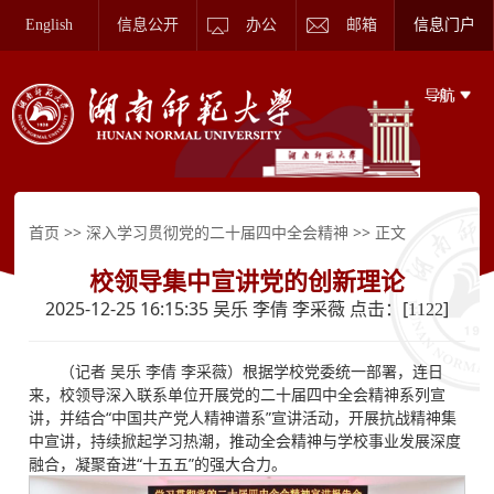
English
信息公开
办公
邮箱
信息门户
>>
>> 正文
首页
深入学习贯彻党的二十届四中全会精神
校领导集中宣讲党的创新理论
2025-12-25 16:15:35 吴乐 李倩 李采薇 点击：[
]
1122
（记者 吴乐 李倩 李采薇）根据学校党委统一部署，连日
来，校领导深入联系单位开展党的二十届四中全会精神系列宣
讲，并结合“中国共产党人精神谱系”宣讲活动，开展抗战精神集
中宣讲，持续掀起学习热潮，推动全会精神与学校事业发展深度
融合，凝聚奋进“十五五”的强大合力。