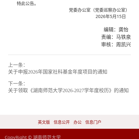
特此公告。
党委办公室（党委巡察办公室）
2026年5月15日
编辑：龚怡
责编：马铁泉
审核：周凯兴
上一条：
关于申报2026年国家社科基金年度项目的通知
下一条：
关于领取《湖南师范大学2026-2027学年度校历》的通知
英文版
信息公开
办公
信息门户
CopyRight © 湖南师范大学