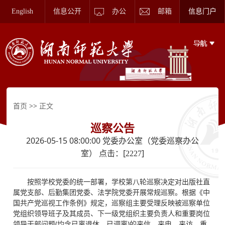
English
信息公开
办公
邮箱
信息门户
>> 正文
首页
巡察公告
2026-05-15 08:00:00 党委办公室（党委巡察办公
室） 点击：[
]
2227
按照学校党委的统一部署，学校第八轮巡察决定对出版社直
属党支部、后勤集团党委、法学院党委开展常规巡察。根据《中
国共产党巡视工作条例》规定，巡察组主要受理反映被巡察单位
党组织领导班子及其成员、下一级党组织主要负责人和重要岗位
领导干部问题(均含已离退休、已调离)的来信、来电、来访，重