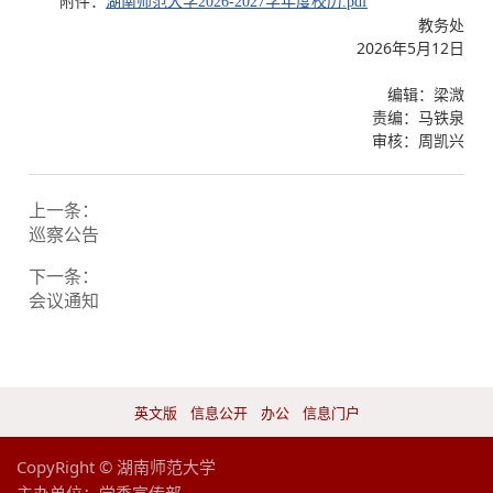
附件：
湖南师范大学2026-2027学年度校历.pdf
教务处
2026年5月12日
编辑：梁溦
责编：马铁泉
审核：周凯兴
上一条：
巡察公告
下一条：
会议通知
英文版
信息公开
办公
信息门户
CopyRight © 湖南师范大学