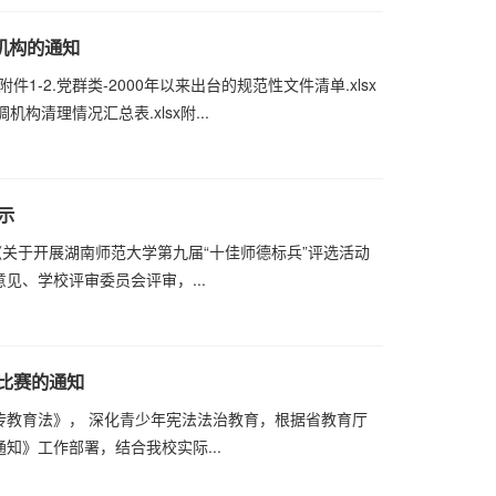
机构的通知
附件1-2.党群类-2000年以来出台的规范性文件清单.xlsx
机构清理情况汇总表.xlsx附...
示
《关于开展湖南师范大学第九届“十佳师德标兵”评选活动
见、学校评审委员会评审，...
力比赛的通知
传教育法》， 深化青少年宪法法治教育，根据省教育厅
知》工作部署，结合我校实际...