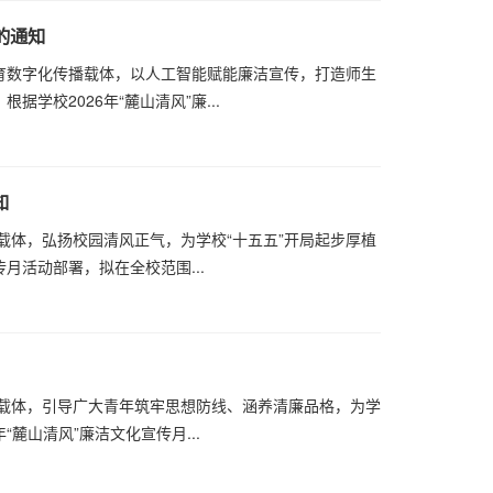
的通知
育数字化传播载体，以人工智能赋能廉洁宣传，打造师生
学校2026年“麓山清风”廉...
知
载体，弘扬校园清风正气，为学校“十五五”开局起步厚植
传月活动部署，拟在全校范围...
育载体，引导广大青年筑牢思想防线、涵养清廉品格，为学
“麓山清风”廉洁文化宣传月...