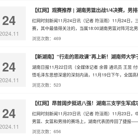
【红网】观赛推荐 | 湖南男篮出战1/4决赛，男
24
红网时刻新闻11月24日讯（记者 符洹雨）11月24
赛，其中最值得关注的，当属18:00湖南男篮对阵河北男篮的
2024.11
浏览次数：
469
【新湖南】“行走的思政课”再上新！湖南师大学
24
湖南日报11月22日讯（全媒体记者 余蓉 通讯员 王
悟毛泽东思想深邃的深刻内涵，11月19日下午，全国高
2024.11
浏览次数：
523
【红网】昂首阔步挺进八强！湖南三支学生军成
24
红网时刻新闻11月23日讯（记者 符洹雨）11月23
男篮、女篮和男排的赛场上，湖南代表团传回了捷报——当
2024.11
浏览次数：
656