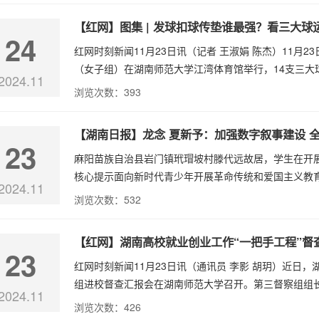
【红网】图集 | 发球扣球传垫谁最强？看三大球
24
红网时刻新闻11月23日讯（记者 王淑娟 陈杰）11月
（女子组）在湖南师范大学江湾体育馆举行，14支三大球
2024.11
浏览次数：
393
【湖南日报】龙念 夏新予：加强数字叙事建设 
23
麻阳苗族自治县岩门镇玳瑁坡村滕代远故居，学生在开展
核心提示面向新时代青少年开展革命传统和爱国主义教育，
2024.11
浏览次数：
532
【红网】湖南高校就业创业工作“一把手工程”督
23
红网时刻新闻11月23日讯（通讯员 李影 胡玥）近日
组进校督查汇报会在湖南师范大学召开。第三督察组组长
2024.11
浏览次数：
426