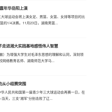
排嘉年华岳阳上演
日，三大球运动会将上演女足、男篮、女篮、女排等项目的比
1/4决赛。11月23日，湖南男篮...
子走进湘大实践基地感悟伟人智慧
昱 付敏）为增强大学生对毛泽东思想的理解和认同，深刻领
校网络教育名师、湖南师范大学马...
功从小组赛突围
日，中华人民共和国第一届青少年三大球运动会再赛一日，在
天，三支“湘军”分别击败了辽...