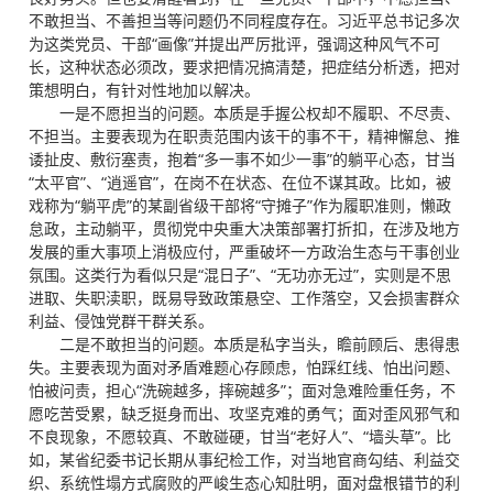
不敢担当、不善担当等问题仍不同程度存在。习近平总书记多次
为这类党员、干部“画像”并提出严厉批评，强调这种风气不可
长，这种状态必须改，要求把情况搞清楚，把症结分析透，把对
策想明白，有针对性地加以解决。
一是不愿担当的问题。本质是手握公权却不履职、不尽责、
不担当。主要表现为在职责范围内该干的事不干，精神懈怠、推
诿扯皮、敷衍塞责，抱着“多一事不如少一事”的躺平心态，甘当
“太平官”、“逍遥官”，在岗不在状态、在位不谋其政。比如，被
戏称为“躺平虎”的某副省级干部将“守摊子”作为履职准则，懒政
怠政，主动躺平，贯彻党中央重大决策部署打折扣，在涉及地方
发展的重大事项上消极应付，严重破坏一方政治生态与干事创业
氛围。这类行为看似只是“混日子”、“无功亦无过”，实则是不思
进取、失职渎职，既易导致政策悬空、工作落空，又会损害群众
利益、侵蚀党群干群关系。
二是不敢担当的问题。本质是私字当头，瞻前顾后、患得患
失。主要表现为面对矛盾难题心存顾虑，怕踩红线、怕出问题、
怕被问责，担心“洗碗越多，摔碗越多”；面对急难险重任务，不
愿吃苦受累，缺乏挺身而出、攻坚克难的勇气；面对歪风邪气和
不良现象，不愿较真、不敢碰硬，甘当“老好人”、“墙头草”。比
如，某省纪委书记长期从事纪检工作，对当地官商勾结、利益交
织、系统性塌方式腐败的严峻生态心知肚明，面对盘根错节的利