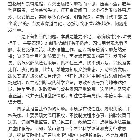
益格局却畏惧退缩，对突出腐败问题视而不见、压案不查，放弃
监督职责，最终底线失守，打开贪欲闸门。这类行为看似处事巧
妙、稳妥慎重，实则是私心作怪、明哲保身，与新时代干部“五
个敢于”的担当要求背道而驰，必然导致矛盾越积越多、问题愈
发严重。
三是不善担当的问题。本质是能力不足、“软肩膀”挑不起“硬
担子”。主要表现为对新形势新任务不适应，习惯用老观念看问
题、老套路作决策、老办法推工作，面对新矛盾新问题茫然无
措；缺乏系统思维和统筹能力，面对艰巨繁重的高质量发展任
务、防范化解风险要求等，抓不住重点、找不到方法，导致落实
走样、执行跑偏。比如，某地为拓展文旅业态、推动经济发展，
跟风实施古城文旅项目建设，但在推进过程中用行政思维代替市
场逻辑，以主观判断取代科学论证，导致客流与招商均未达预
期，连年亏损，财政资金与公共资源严重浪费。这类行为尽管初
衷正当，也并无违法乱纪情形，却往往事与愿违、事倍功半、贻
误大局。
四是乱担当乱作为的问题。本质是有权任性、履职失范、用
权失序。主要表现为滥用职权，不按制度程序办事、拍脑袋盲目
决策、违规审批监管，搞形象工程、政绩工程，选择性执法甚至
弄虚作假等。比如，某市领导干部未经科学论证和充分征求意
见，脱离实际提出广告牌匾“除国际国内连锁品牌，不允许用红