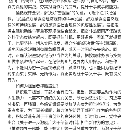
“热锅上的蚂蚁”，在啃硬骨头中积累“怎么办”的管用经验，通过
真刀真枪的实战，夯实担当作为的底气，提升干事成事的能力。
遵循规律要求，解决好“善担当”的问题。习近平总书记强
调，“发展必须是遵循经济规律的科学发展，必须是遵循自然规
律的可持续发展，必须是遵循社会规律的包容性发展”。要把发
挥主观能动性与尊重客观规律结合起来，把奋斗热情同严谨踏实
的科学态度结合起来，既要抓住时机、用好条件，看准了就抓紧
干，也要坚持一切从实际出发，摒弃“拍脑袋决策”等主观臆断，
避免因追求短期利益而急躁冒进，或因一时困难丧失信心。同
时，正确认识遵规守纪与担当作为的关系，把按规律办事与按规
矩做事紧密结合起来，在纪律规矩的边界内大胆探索、积极作
为，不能因为想干事而突破底线、触碰红线，也不能因为有纪律
约束而束手束脚、无所作为，真正实现既干净又干事、既有畏又
有为。
如何为担当者撑腰鼓劲？
组织敢于担当，干部才会有底气。担当，既需要主动作为的
内生动力，也离不开组织的关心关爱、制度的坚实托举。习近平
总书记一再强调，各级党组织要以鲜明态度为担当者担当、为负
责者负责、为干事者撑腰，着力消除妨碍干部担当作为的各种因
素，积极营造有利于干事创业的良好环境。新时代以来，党中央
出台《关于进一步激励广大干部新时代新担当新作为的意见》、
《推进领导干部能上能下规定》等一系列重要文件，为激发干部