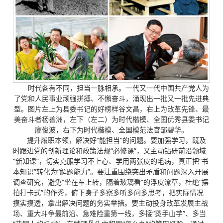
时代各有不同，担当一脉相承。一代又一代中国共产党人为
了党和人民事业顽强拼搏、不懈奋斗，涌现出一批又一批先进典
型。图片左上为县委书记的好榜样谷文昌，右上为改革先锋、最
美奋斗者杨善洲，左下（左二）为时代楷模、全国优秀县委书记
廖俊波，右下为时代楷模、全国模范法官邹碧华。
提升履职本领，解决好“能担当”的问题。要加强学习，既及
时跟进党的创新理论和政策法规“必修课”，又主动钻研前沿领域
“新知课”，切实克服学习不上心、学用两张皮的毛病，真正把“书
本知识”转化为“解题能力”。要注重围绕突出矛盾和问题深入开展
调查研究，避免“坐在车上转，隔着玻璃看”的浮皮潦草，杜绝“摆
拍打卡式”的作秀，俯下身子多察多听多问多思考，把实际情况
摸实摸透，拿出解决问题的务实举措。要主动投身改革发展主战
场、重大斗争最前沿、急难险重第一线，多接“烫手山芋”、多当