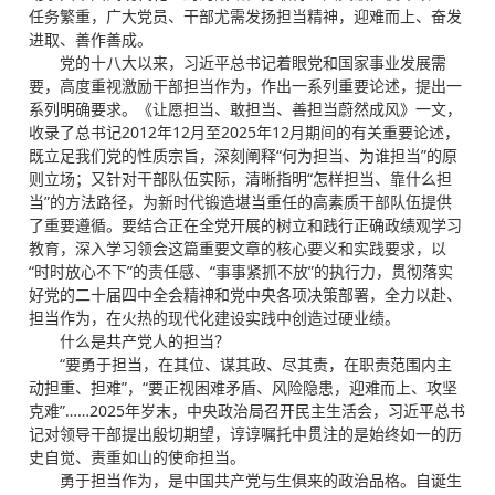
任务繁重，广大党员、干部尤需发扬担当精神，迎难而上、奋发
进取、善作善成。
党的十八大以来，习近平总书记着眼党和国家事业发展需
要，高度重视激励干部担当作为，作出一系列重要论述，提出一
系列明确要求。《让愿担当、敢担当、善担当蔚然成风》一文，
收录了总书记2012年12月至2025年12月期间的有关重要论述，
既立足我们党的性质宗旨，深刻阐释“何为担当、为谁担当”的原
则立场；又针对干部队伍实际，清晰指明“怎样担当、靠什么担
当”的方法路径，为新时代锻造堪当重任的高素质干部队伍提供
了重要遵循。要结合正在全党开展的树立和践行正确政绩观学习
教育，深入学习领会这篇重要文章的核心要义和实践要求，以
“时时放心不下”的责任感、“事事紧抓不放”的执行力，贯彻落实
好党的二十届四中全会精神和党中央各项决策部署，全力以赴、
担当作为，在火热的现代化建设实践中创造过硬业绩。
什么是共产党人的担当？
“要勇于担当，在其位、谋其政、尽其责，在职责范围内主
动担重、担难”，“要正视困难矛盾、风险隐患，迎难而上、攻坚
克难”……2025年岁末，中央政治局召开民主生活会，习近平总书
记对领导干部提出殷切期望，谆谆嘱托中贯注的是始终如一的历
史自觉、责重如山的使命担当。
勇于担当作为，是中国共产党与生俱来的政治品格。自诞生