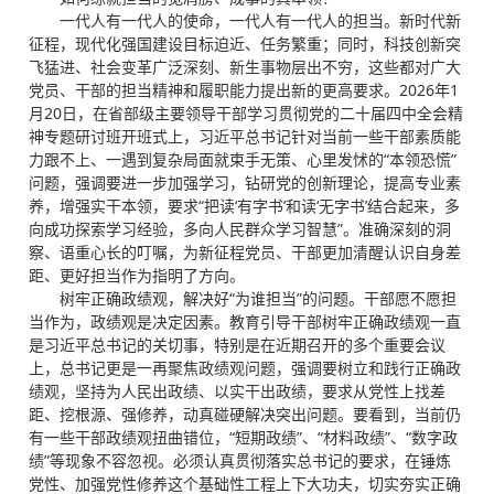
一代人有一代人的使命，一代人有一代人的担当。新时代新
征程，现代化强国建设目标迫近、任务繁重；同时，科技创新突
飞猛进、社会变革广泛深刻、新生事物层出不穷，这些都对广大
党员、干部的担当精神和履职能力提出新的更高要求。2026年1
月20日，在省部级主要领导干部学习贯彻党的二十届四中全会精
神专题研讨班开班式上，习近平总书记针对当前一些干部素质能
力跟不上、一遇到复杂局面就束手无策、心里发怵的“本领恐慌”
问题，强调要进一步加强学习，钻研党的创新理论，提高专业素
养，增强实干本领，要求“把读‘有字书’和读‘无字书’结合起来，多
向成功探索学习经验，多向人民群众学习智慧”。准确深刻的洞
察、语重心长的叮嘱，为新征程党员、干部更加清醒认识自身差
距、更好担当作为指明了方向。
树牢正确政绩观，解决好“为谁担当”的问题。干部愿不愿担
当作为，政绩观是决定因素。教育引导干部树牢正确政绩观一直
是习近平总书记的关切事，特别是在近期召开的多个重要会议
上，总书记更是一再聚焦政绩观问题，强调要树立和践行正确政
绩观，坚持为人民出政绩、以实干出政绩，要求从党性上找差
距、挖根源、强修养，动真碰硬解决突出问题。要看到，当前仍
有一些干部政绩观扭曲错位，“短期政绩”、“材料政绩”、“数字政
绩”等现象不容忽视。必须认真贯彻落实总书记的要求，在锤炼
党性、加强党性修养这个基础性工程上下大功夫，切实夯实正确