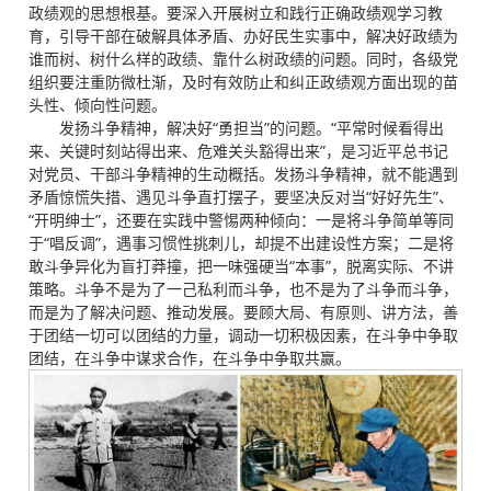
政绩观的思想根基。要深入开展树立和践行正确政绩观学习教
育，引导干部在破解具体矛盾、办好民生实事中，解决好政绩为
谁而树、树什么样的政绩、靠什么树政绩的问题。同时，各级党
组织要注重防微杜渐，及时有效防止和纠正政绩观方面出现的苗
头性、倾向性问题。
发扬斗争精神，解决好“勇担当”的问题。“平常时候看得出
来、关键时刻站得出来、危难关头豁得出来”，是习近平总书记
对党员、干部斗争精神的生动概括。发扬斗争精神，就不能遇到
矛盾惊慌失措、遇见斗争直打摆子，要坚决反对当“好好先生”、
“开明绅士”，还要在实践中警惕两种倾向：一是将斗争简单等同
于“唱反调”，遇事习惯性挑刺儿，却提不出建设性方案；二是将
敢斗争异化为盲打莽撞，把一味强硬当“本事”，脱离实际、不讲
策略。斗争不是为了一己私利而斗争，也不是为了斗争而斗争，
而是为了解决问题、推动发展。要顾大局、有原则、讲方法，善
于团结一切可以团结的力量，调动一切积极因素，在斗争中争取
团结，在斗争中谋求合作，在斗争中争取共赢。