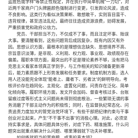
蓝底色或字样”等禁止性规定，并在执行中简单机械“一刀切”，对
近两千家商户门头牌匾颜色强制进行变更，引发舆论风波，造成
不良影响。这类行为看似决策果断、敢想敢干，实则盲目蛮干、
违背规律，甚至违法乱纪，最终往往造成资源浪费，妨碍发展，
严重损害党和政府公信力。
党员、干部担当不力，不仅成不了事，而且注定坏事、贻误
大事。要清醒看到，这些问题背后成因复杂，既有内因又有外
因。思想认识方面，最根本的是理想信念缺失、思想境界不高、
宗旨意识淡薄，是非观、义利观、权力观、事业观、政绩观存在
偏差。履职本领方面，最突出的不足是理论素养不够，没有把马
克思主义看家本领真正学到手，与工作相关的知识储备更新滞
后，能力素质跟不上形势发展和任务要求。制度机制方面，选人
用人还没能完全体现“能者上、庸者下、劣者汰”的鲜明导向，考
核评价存在趋同化、主观化、虚置化问题，问责存在泛化、简单
化倾向等。履职环境方面，发文开会加码、督查考核过多、台账
留痕过度等形式主义问题尚未得到彻底根治，一些繁琐无谓的事
务消磨了干部主动作为的积极性；同时，在监督执纪常态化、问
责追责力度加大的管党治党环境下，有些干部把纪律约束与干事
创业对立起来，产生“不干事不出事”的消极心理。对此，必须坚
持实事求是，具体问题具体分析，对症下药、精准施策，什么问
题突出就重点解决什么问题、哪里薄弱就下功夫补哪里。
如何练就担当的宽肩膀、成事的真本领？