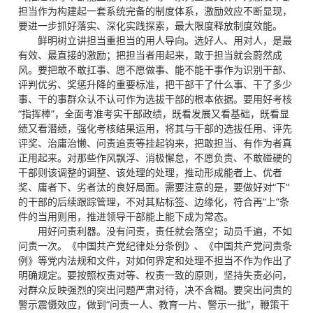
担当作为构建起一套系统完备的制度体系，激励效应不断显现，
要进一步抓好落实、深化实践探索，最大限度释放制度效能。
鲜明树立讲担当重担当的用人导向。选好人、用对人，是最
有效、最直接的激励；把担当者用起来，敢于担当就会蔚然成
风。要把敢不敢扛事、愿不愿做事、能不能干事作为识别干部、
评判优劣、奖惩升降的重要标准，把干部干了什么事、干了多少
事、干的事群众认不认可作为选拔干部的根本依据。要用好考核
“指挥棒”，全面考准考实干部政绩，既看发展又看基础，既看显
绩又看潜绩，强化考核结果运用，将其与干部的选拔任用、评先
评奖、治庸治懒、问责追责等挂起钩来，把敢担当、有作为者真
正用起来。对那些作风飘浮、消极懈怠，不愿负责、不敢碰硬的
干部则该调整的调整、该处理的处理，推动形成能者上、优者
奖、庸者下、劣者汰的良好局面。需要注意的是，要做好对“下”
的干部的后续跟踪管理，不对其贴标签、边缘化，符合再“上”条
件的当用则用，推进领导干部能上能下成为常态。
用好问责利器。没有问责，责任就会落空；动员千遍，不如
问责一次。《中国共产党纪律处分条例》、《中国共产党问责条
例》等党内法规和文件，对如何界定和处理不担当不作为作出了
明确规定。要按照权责对等、权责一致的原则，坚持失责必问，
对群众反映强烈的突出问题严肃对待，决不含糊。要突出问责的
警示震慑效应，做到“问责一人、教育一片、警示一批”，鞭策干