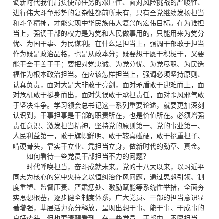
调新时代我们肩负使命任务的艰巨性、面对风险挑战的严峻性、
进行伟大斗争形势的复杂性都前所未有，只有全党继续发扬担当
和斗争精神，才能实现中华民族伟大复兴的宏伟目标。在为谁担
当上，强调干部的权力是为党和人民做事用的，只能用来为党分
忧、为国干事、为民谋利。在什么是担当上，强调干部敢于担当
作为既是政治品格，也是从政本分；既要想干愿干积极干，又要
能干会干善于干；要把对党忠诚、为党分忧、为党尽职、为民造
福作为根本政治担当。在应该怎样担当上，强调必须坚持原则、
认真负责，面对大是大非敢于亮剑，面对矛盾敢于迎难而上，面
对危机敢于挺身而出，面对失误敢于承担责任，面对歪风邪气敢
于坚决斗争。学习领会总书记这一系列重要论述，就要更加深刻
认识到，干事担事是干部的职责所在，也是价值所在。必须增强
责任意识、激发担当精神，坚持党的原则第一、党的事业第一、
人民利益第一，敢于旗帜鲜明、敢于较真碰硬，敢于挑重担子、
啃硬骨头，靠实干立业、凭担当立身，做新时代的劲草、真金。
如何看待一些党员干部担当不力的问题？
时代呼唤担当，奋斗成就未来。党的十八大以来，以习近平
同志为核心的党中央持之以恒纠治作风问题，通过思想引领、制
度重塑、监督压责、严肃惩处、激励赋能等系统性举措，全面夯
实思想根基，逐步健全制度体系，广大党员、干部的担当意识显
著增强，基层活力充分释放，呈现出想干事、能干事、干成事的
良好势头。但也要清醒看到，在一些党员、干部中，不愿担当、