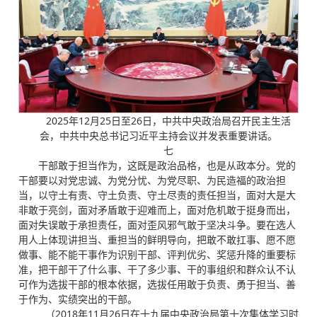
2025年12月25日至26日，中共中央政治局召开民主生活
会，中共中央总书记习近平主持会议并发表重要讲话。
七
干部敢于担当作为，这既是政治品格，也是从政本分。党的
干部要以对党忠诚、为党分忧、为党尽职、为民造福的政治担
当，以守土有责、守土负责、守土尽责的责任担当，面对大是大
非敢于亮剑，面对矛盾敢于迎难而上，面对危机敢于挺身而出，
面对失误敢于承担责任，面对歪风邪气敢于坚决斗争。要在选人
用人上体现讲担当、重担当的鲜明导向，把敢不敢扛事、愿不愿
做事、能不能干事作为识别干部、评判优劣、奖惩升降的重要标
准，把干部干了什么事、干了多少事、干的事组织和群众认不认
可作为选拔干部的根本依据，选拔任用敢于负责、勇于担当、善
于作为、实绩突出的干部。
（2018年11月26日在十九届中央政治局第十次集体学习时