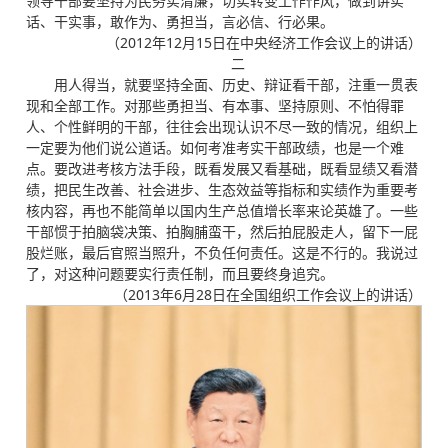
领导干部要坚持为民务实清廉，切实转变工作作风，做到讲实
话、干实事，敢作为、勇担当，言必信、行必果。
（2012年12月15日在中央经济工作会议上的讲话）
二
用人得当，就要坚持全面、历史、辩证看干部，注重一贯表
现和全部工作。对那些勇担当、有本事、坚持原则、不怕得罪
人、个性鲜明的干部，往往会出现认识不尽一致的情况，组织上
一定要为他们说公道话。如何考准考实干部政绩，也是一个难
点。要改进考核方法手段，既看发展又看基础，既看显绩又看潜
绩，把民生改善、社会进步、生态效益等指标和实绩作为重要考
核内容，再也不能简单以国内生产总值增长率来论英雄了。一些
干部惯于拍脑袋决策、拍胸脯蛮干，然后拍屁股走人，留下一屁
股烂账，最后官照当照升，不负任何责任。这是不行的。我说过
了，对这种问题要实行责任制，而且要终身追究。
（2013年6月28日在全国组织工作会议上的讲话）