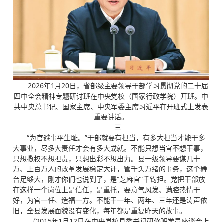
2026年1月20日，省部级主要领导干部学习贯彻党的二十届
四中全会精神专题研讨班在中央党校（国家行政学院）开班。中
共中央总书记、国家主席、中央军委主席习近平在开班式上发表
重要讲话。
三
“为官避事平生耻。”干部就要有担当，有多大担当才能干多
大事业，尽多大责任才会有多大成就。不能只想当官不想干事，
只想揽权不想担责，只想出彩不想出力。县一级领导要谋几十
万、上百万人的改革发展稳定大计，管千头万绪的事务，这个舞
台足够大，刚才你们也说到了，是“芝麻官”千钧担。党把干部放
在这样一个岗位上是信任，是重托，要意气风发、满腔热情干
好，为官一任、造福一方。不能干一年、两年、三年还是涛声依
旧，全县发展面貌没有变化，每年都是重复昨天的故事。
（2015年1月12日在中央党校县委书记研修班学员座谈会上