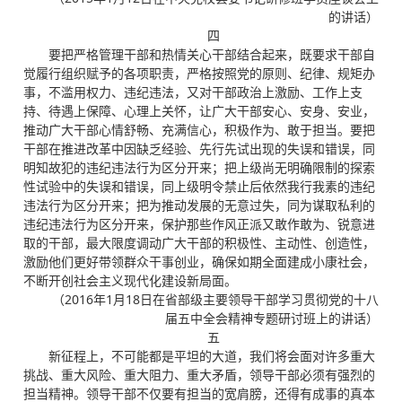
的讲话）
四
要把严格管理干部和热情关心干部结合起来，既要求干部自
觉履行组织赋予的各项职责，严格按照党的原则、纪律、规矩办
事，不滥用权力、违纪违法，又对干部政治上激励、工作上支
持、待遇上保障、心理上关怀，让广大干部安心、安身、安业，
推动广大干部心情舒畅、充满信心，积极作为、敢于担当。要把
干部在推进改革中因缺乏经验、先行先试出现的失误和错误，同
明知故犯的违纪违法行为区分开来；把上级尚无明确限制的探索
性试验中的失误和错误，同上级明令禁止后依然我行我素的违纪
违法行为区分开来；把为推动发展的无意过失，同为谋取私利的
违纪违法行为区分开来，保护那些作风正派又敢作敢为、锐意进
取的干部，最大限度调动广大干部的积极性、主动性、创造性，
激励他们更好带领群众干事创业，确保如期全面建成小康社会，
不断开创社会主义现代化建设新局面。
（2016年1月18日在省部级主要领导干部学习贯彻党的十八
届五中全会精神专题研讨班上的讲话）
五
新征程上，不可能都是平坦的大道，我们将会面对许多重大
挑战、重大风险、重大阻力、重大矛盾，领导干部必须有强烈的
担当精神。领导干部不仅要有担当的宽肩膀，还得有成事的真本