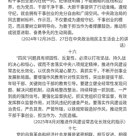
和干事创业是内在统一的。纪律既明确了不能触碰的底线和边
界，也为党员、干部干净干事、大胆干事提供了行动准绳。遵规
守纪，就会拥有干事创业的充分自由和广阔空间。中央政治局的
同志要树标杆、作示范，不仅要成为遵规守纪、干事创业的模
范，而且要树立鲜明导向，为敢于担当作为者撑腰鼓劲，推动形
成锐意进取、奋勇争先的生动局面。
（2024年12月26日、27日在中央政治局民主生活会上的讲
话）
十六
“四风”问题具有顽固性、反复性，必须以打攻坚战、持久战
的决心和恒心，锲而不舍落实中央八项规定精神，推进作风建设
常态化长效化，以优良作风凝心聚力、真抓实干，不断开创事业
发展新局面。要增强作风教育针对性实效性，突出新提拔干部、
年轻干部、关键岗位干部的教育引导。要建立健全经常性发现问
题、解决问题机制，动真格整改整治，持续释放一抓到底、一严
到底的强烈信号。要强化监督执纪，抓实党组织日常监督，有效
发挥群众监督作用，对顶风违纪的速查严处。要落实作风建设政
治责任，严负其责、严管所辖，以铁规矩锻造好作风，推动党员
干部干事创业、担当作为、为民造福。
（2025年8月对推进作风建设常态化长效化的指示）
十七
党的自我革命和经济社会发展是紧密相联、相互促进、相得