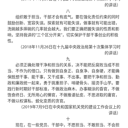
的讲话）
八
组织敢于担当，干部才会有底气。要在强化责任约束的同时
鼓励创新、宽容失误。探索就有可能失误，做事就有可能出错，
洗碗越多摔碗的几率就会越大。我们要正确把握失误的性质和影
响，坚持我讲的“三个区分开来”，切实保护干部干事创业的积极
性。
（2018年11月26日在十九届中央政治局第十次集体学习时
的讲话）
九
必须正确处理干净和担当的关系，决不能把反腐败当成不担
当、不作为的借口。只有做到自身正、自身净、自身硬，才能确
保既想干事、能干事，又干成事、不出事。要把干净和担当、勤
政和廉政统一起来，勇于挑重担子、啃硬骨头、接烫手山芋。要
践行新时期好干部标准，不做政治麻木、办事糊涂的昏官，不做
饱食终日、无所用心的懒官，不做推诿扯皮、不思进取的庸官，
不做以权谋私、蜕化变质的贪官。
（2019年7月9日在中央和国家机关党的建设工作会议上的
讲话）
十
现在，在一些党员、干部中，不愿担当、不敢担当、不会担