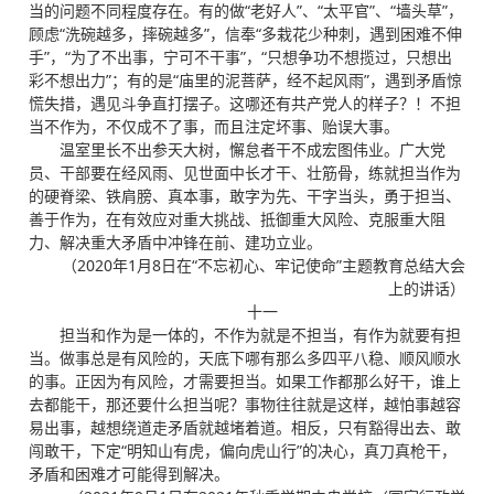
当的问题不同程度存在。有的做“老好人”、“太平官”、“墙头草”，
顾虑“洗碗越多，摔碗越多”，信奉“多栽花少种刺，遇到困难不伸
手”，“为了不出事，宁可不干事”，“只想争功不想揽过，只想出
彩不想出力”；有的是“庙里的泥菩萨，经不起风雨”，遇到矛盾惊
慌失措，遇见斗争直打摆子。这哪还有共产党人的样子？！不担
当不作为，不仅成不了事，而且注定坏事、贻误大事。
温室里长不出参天大树，懈怠者干不成宏图伟业。广大党
员、干部要在经风雨、见世面中长才干、壮筋骨，练就担当作为
的硬脊梁、铁肩膀、真本事，敢字为先、干字当头，勇于担当、
善于作为，在有效应对重大挑战、抵御重大风险、克服重大阻
力、解决重大矛盾中冲锋在前、建功立业。
（2020年1月8日在“不忘初心、牢记使命”主题教育总结大会
上的讲话）
十一
担当和作为是一体的，不作为就是不担当，有作为就要有担
当。做事总是有风险的，天底下哪有那么多四平八稳、顺风顺水
的事。正因为有风险，才需要担当。如果工作都那么好干，谁上
去都能干，那还要什么担当呢？事物往往就是这样，越怕事越容
易出事，越想绕道走矛盾就越堵着道。相反，只有豁得出去、敢
闯敢干，下定“明知山有虎，偏向虎山行”的决心，真刀真枪干，
矛盾和困难才可能得到解决。