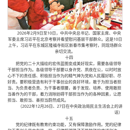
2026年2月9日至10日，中共中央总书记、国家主席、中央
军委主席习近平在北京考察并看望慰问基层干部群众。这是10日
上午，习近平在东城区隆福寺街区新春市集考察时，同现场群众
亲切交流。
十四
把党的二十大描绘的宏伟蓝图变成美好现实，需要各级领导
干部担当作为。各级领导干部要以身许党、夙夜在公，以时时放
心不下的责任感、积极担当作为的精气神为党和人民履好职、尽
好责。要积极营造有利于干事创业的良好环境，敢于为担当者担
当、为负责者负责、为干事者撑腰，善于发现、培养、使用敢担
当善作为的干部，着力消除妨碍干部担当作为的各种因素，让愿
担当、敢担当、善担当蔚然成风。
（2022年12月26日、27日在中央政治局民主生活会上的讲
话）
十五
党的纪律既有教育约束功能，又有保障激励作用。党的纪律