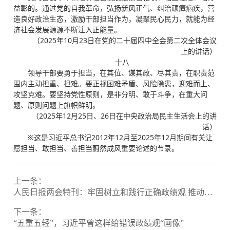
益彰的。通过党的自我革命，弘扬新风正气、纠治顽瘴痼疾，营
造良好政治生态，激励干部担当作为，凝聚民心民力，就能为经
济社会发展源源不断注入正能量。
（2025年10月23日在党的二十届四中全会第二次全体会议
上的讲话）
十八
领导干部要勇于担当，在其位、谋其政、尽其责，在职责范
围内主动担重、担难。要正视困难矛盾、风险隐患，迎难而上、
攻坚克难。要坚持党性原则，是非分明、敢于斗争，在重大问
题、原则问题上旗帜鲜明。
（2025年12月25日、26日在中央政治局民主生活会上的讲
话）
※这是习近平总书记2012年12月至2025年12月期间有关让
愿担当、敢担当、善担当蔚然成风重要论述的节录。
上一条：
人民日报两会特刊：牢固树立和践行正确政绩观 推动实现“十五五”良好开局
下一条：
“五重五轻”，习近平曾这样给错误政绩观“画像”