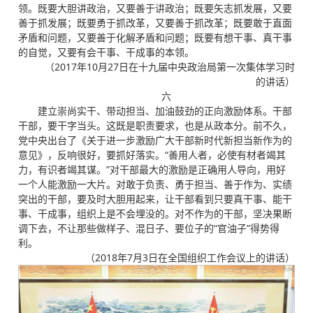
领。既要大胆讲政治，又要善于讲政治；既要矢志抓发展，又要
善于抓发展；既要勇于抓改革，又要善于抓改革；既要敢于直面
矛盾和问题，又要善于化解矛盾和问题；既要有想干事、真干事
的自觉，又要有会干事、干成事的本领。
（2017年10月27日在十九届中央政治局第一次集体学习时
的讲话）
六
建立崇尚实干、带动担当、加油鼓劲的正向激励体系。干部
干部，要干字当头。这既是职责要求，也是从政本分。前不久，
党中央出台了《关于进一步激励广大干部新时代新担当新作为的
意见》，反响很好，要抓好落实。“善用人者，必使有材者竭其
力，有识者竭其谋。”对干部最大的激励是正确用人导向，用好
一个人能激励一大片。对敢于负责、勇于担当、善于作为、实绩
突出的干部，要及时大胆用起来，让干部看到只要真干事、能干
事、干成事，组织上是不会埋没的。对不作为的干部，坚决果断
调下去，不让那些做样子、混日子、要位子的“官油子”得势得
利。
（2018年7月3日在全国组织工作会议上的讲话）