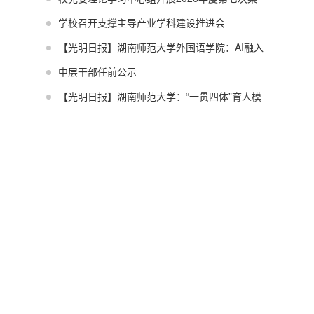
体学习
学校召开支撑主导产业学科建设推进会
【光明日报】湖南师范大学外国语学院：AI融入
课堂 教育更鲜活
中层干部任前公示
【光明日报】湖南师范大学：“一贯四体”育人模
式让外语课程思政落地生根