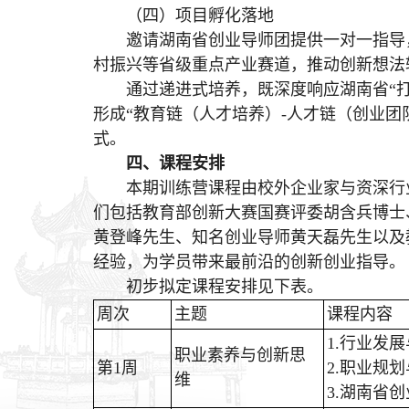
（四）项目孵化落地
邀请湖南省创业导师团提供一对一指导
村振兴等省级重点产业赛道，推动创新想法
通过递进式培养，既深度响应湖南省“
形成“教育链（人才培养）-人才链（创业团
式。
四、课程安排
本期训练营课程由校外企业家与资深行
们包括教育部创新大赛国赛评委胡含兵博士
黄登峰先生、知名创业导师黄天磊先生以及
经验，为学员带来最前沿的创新创业指导。
初步拟定课程安排见下表。
周次
主题
课程内容
1.行业发
职业素养与创新思
第1周
2.职业规
维
3.湖南省