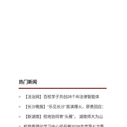
热门新闻
【法治网】百校学子共创28个AI法律智能体
——第五届“大数据与法律检索”暑期学校落幕
【长沙晚报】“乐见长沙”首演爆火，廖勇回应：
这才叫通气
【新湖南】校地协同育“头雁”， 湖南师大为山
区教育数字化转型蓄力
校党委理论学习中心组开展2026年度第七次集