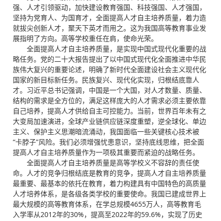
强、人才引领驱动，加快建设教育强国、科技强国、人才强国，
坚持为党育人、为国育才，全面提高人才自主培养质量，着力造
就拔尖创新人才，聚天下英才而用之。这为我国高等教育事业发
展指明了方向。高等学校重任在肩，使命光荣。
全面提高人才自主培养质量，是实现中国式现代化重要的战
略任务。党的二十大报告提出了以中国式现代化全面推进中华民
族伟大复兴的重要论述，明确了新时代全面建设社会主义现代化
国家的新目标新任务。民族复兴、现代化实现，归根结底靠人
才。习近平总书记强调，中国是一个大国，对人才数量、质量、
结构的需求是全方位的，满足这样庞大的人才需求必须主要依靠
自己培养，提高人才供给自主可控能力。当前，世界百年未有之
大变局加速演进，全球产业链供应链深度重塑，逆全球化、单边
主义、保护主义思潮暗流涌动，我国面临一些关键核心技术被
“卡脖子”风险。我们必须增强忧患意识，坚持底线思维，把全面
提高人才自主培养质量作为一项极其重要而紧迫的战略任务。
全面提高人才自主培养质量是高等学校义不容辞的责任使
命。人才的竞争归根结底是教育的竞争，提高人才自主培养质量
最重要、最基本的依托在教育，着力构建具有中国特色的高质量
人才培养体系，是各级各类学校的重要使命。我国已建成世界上
最大规模的高等教育体系，在学总规模4655万人，高等教育毛
入学率从2012年的30%，提高至2022年的59.6%，实现了历史