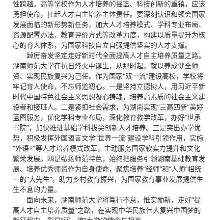
性跨越。高等学校作为人才培养的摇篮、科技创新的重镇，应该
勇担使命，扛起人才自主培养主体责任。要深刻认识和领会国家
发展面临的新形势新任务，加大人才培养模式、学科专业布局、
资源配置办法、教育评价方式等改革力度，构建以质量提升为核
心的育人体系，为国家科技自立自强提供坚实的人才支撑。
踔厉奋发坚定走好新时代全面提高人才自主培养质量之路。
湖南师范大学在抗日烽火中诞生，从那时起，就以养成健全师
资、实现民族复兴为己任。作为国家“双一流”建设高校，学校将
牢记育人使命，不忘师道初心。一是坚持立德树人，用习近平新
时代中国特色社会主义思想凝心铸魂，培养高素质的社会主义建
设者和接班人。二是紧扣社会需求，为湖南实现“三高四新”美好
蓝图服务，优化学科专业布局，深化教育教学改革，办好“世承
书院”，加快推进基础学科拔尖创新人才培养。三是突出办学优
势，积极发挥外国语言文学“世界一流”建设学科引领作用，实施
“外语+”等人才培养模式改革，主动服务国家软实力提升和文化
繁荣发展。四是弘扬师范特色，始终把服务引领湖南基础教育发
展、培养优秀师资作为自身使命，聚焦培养“经师”和“人师”相统
一的“大先生”，助力乡村教育振兴，为国家教育事业发展提供生
生不息的力量。
面向未来，湖南师范大学将笃行不怠，惟实励新，走好“提
高人才自主培养质量”之路，在实现中华民族伟大复兴中国梦的