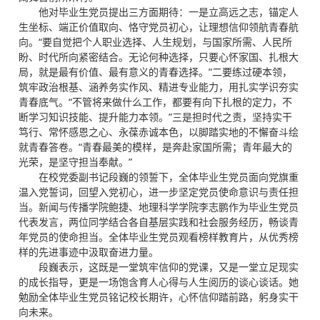
他对毕业生党员提出三方面期待：一是立高远之志，锚定人
生坐标、端正价值取向、恪守党员初心，让理想信仰领航青春航
向。“要自觉把个人职业选择、人生规划，与国家所需、人民所
盼、时代所向紧密结合。无论何种选择，只要心怀家国、扎根大
局，就是最有价值、最有意义的青春选择。”二要练过硬本领，
筑牢政治根基、涵养务实作风、精进专业能力，用扎实学识夯实
青春底气。“不管将来做什么工作，都要有向下扎根的定力，不
断学习知识技能、提升能力本领。”三是担时代之责，坚持实干
笃行、常怀感恩之心、永葆赤诚本色，以脚踏实地的不懈奋斗绘
就青春答卷。“青春最美的模样，是奔赴家国所需；青年最大的
光荣，是坚守担当奉献。”
在校党委副书记段巍的领誓下，全体毕业生党员面向党旗重
温入党誓词，回望入党初心，进一步坚定党员使命意识与责任担
当。新闻与传播学院鲍捷、地理科学学院李志鹏作为毕业生党员
代表发言，两位同学结合各自基层实践和社会服务经历，畅谈青
年党员的使命担当。全体毕业生党员观看榜样教育片，从优秀榜
样的先进事迹中汲取奋进力量。
段巍表示，这既是一堂筑牢信仰的党课，又是一堂立足现实
的成长指导，更是一场饱含育人心得与人生阅历的谈心谈话。她
勉励全体毕业生党员铭记校长期许，心怀信仰踏前路，躬身实干
向未来。