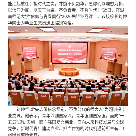
能扛起重任；担时代之责，才能不负韶华。愿你们以理想为帆、
以信仰为舵、以实干为桨，不负青春、不负时代！”近日，在湖
南师范大学“信仰与青春同行”2026届毕业党课上，该校校长刘仲
华院士为毕业生党员送上临别寄语。
刘仲华以“矢志做信念坚定、不负时代的师大人”为题讲授毕
业党课。他表示，青年兴则国家兴，青年强则国家强。面向“十
五五”规划实施、面向强国复兴伟业、面向未来科技发展与全球
竞争，新时代青年建功立业、担当作为的时代机遇前所未有、广
阔舞台前所未有。