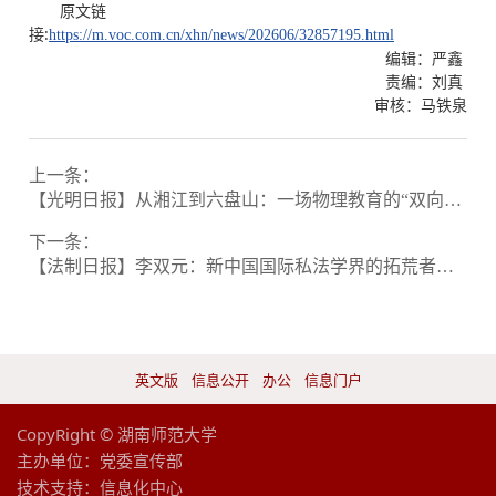
原文链
接:
https://m.voc.com.cn/xhn/news/202606/32857195.html
编辑：严鑫
责编：刘真
审核：马铁泉
上一条：
【光明日报】从湘江到六盘山：一场物理教育的“双向奔赴”
下一条：
【法制日报】李双元：新中国国际私法学界的拓荒者与架桥人
英文版
信息公开
办公
信息门户
CopyRight © 湖南师范大学
主办单位：党委宣传部
技术支持：
信息化中心