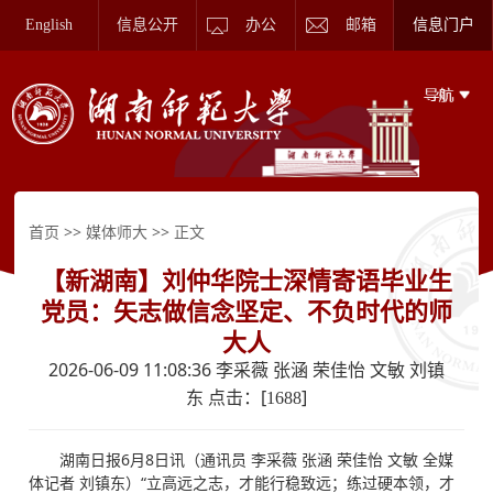
English
信息公开
办公
邮箱
信息门户
>>
>> 正文
首页
媒体师大
【新湖南】刘仲华院士深情寄语毕业生
党员：矢志做信念坚定、不负时代的师
大人
2026-06-09 11:08:36 李采薇 张涵 荣佳怡 文敏 刘镇
东 点击：[
]
1688
湖南日报6月8日讯（通讯员 李采薇 张涵 荣佳怡 文敏 全媒
体记者 刘镇东）“立高远之志，才能行稳致远；练过硬本领，才