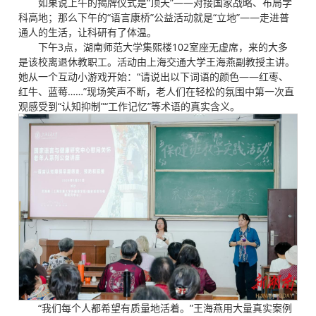
如果说上午的揭牌仪式是“顶天”——对接国家战略、布局学
科高地；那么下午的“语言康桥”公益活动就是“立地”——走进普
通人的生活，让科研有了体温。
下午3点，湖南师范大学集熙楼102室座无虚席，来的大多
是该校离退休教职工。活动由上海交通大学王海燕副教授主讲。
她从一个互动小游戏开始：“请说出以下词语的颜色——红枣、
红牛、蓝莓……”现场笑声不断，老人们在轻松的氛围中第一次直
观感受到“认知抑制”“工作记忆”等术语的真实含义。
“我们每个人都希望有质量地活着。”王海燕用大量真实案例