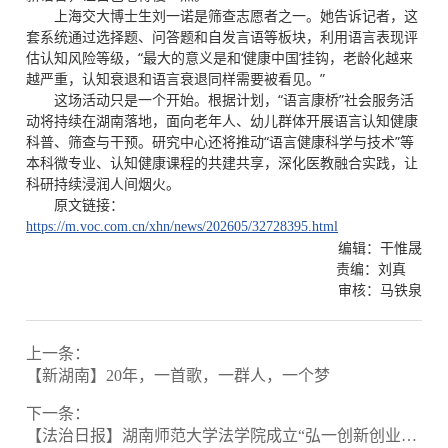
上海交大博士生刘一诺是筛查志愿者之一。她告诉记者，这
套系统通过选择题、问答题和自发言语等板块，利用语言表现评
估认知风险等级，“最大的意义是和‘健康中国’挂钩，老龄化越来
越严重，认知衰退和语言衰退同样需要被看见。”
这场活动只是一个开始。根据计划，“语言康桥”社会服务活
动将持续在湖南落地，面向老年人、幼儿群体开展语言认知健康
科普、筛查与干预。研究中心还将推动“语言健康科学与技术”等
本科微专业、认知健康课程的共建共享，深化医教融合实践，让
科研持续浸润人间烟火。
原文链接：
https://m.voc.com.cn/xhn/news/202605/32728395.html
编辑：干惟晟
责编：刘真
审核：马铁泉
上一条：
【新湖南】20年，一首歌，一群人，一个梦
下一条：
【法治日报】湖南师范大学法学院成立“弘一创新创业与学科竞赛中心”