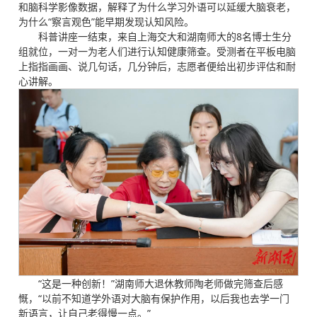
和脑科学影像数据，解释了为什么学习外语可以延缓大脑衰老，
为什么“察言观色”能早期发现认知风险。
科普讲座一结束，来自上海交大和湖南师大的8名博士生分
组就位，一对一为老人们进行认知健康筛查。受测者在平板电脑
上指指画画、说几句话，几分钟后，志愿者便给出初步评估和耐
心讲解。
“这是一种创新！”湖南师大退休教师陶老师做完筛查后感
慨，“以前不知道学外语对大脑有保护作用，以后我也去学一门
新语言，让自己老得慢一点。”