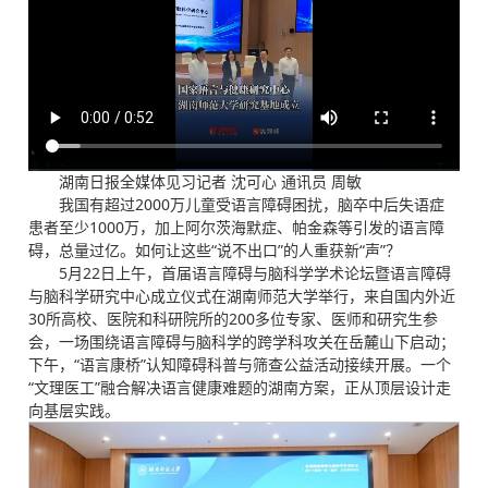
湖南日报全媒体见习记者 沈可心 通讯员 周敏
我国有超过2000万儿童受语言障碍困扰，脑卒中后失语症
患者至少1000万，加上阿尔茨海默症、帕金森等引发的语言障
碍，总量过亿。如何让这些“说不出口”的人重获新“声”？
5月22日上午，首届语言障碍与脑科学学术论坛暨语言障碍
与脑科学研究中心成立仪式在湖南师范大学举行，来自国内外近
30所高校、医院和科研院所的200多位专家、医师和研究生参
会，一场围绕语言障碍与脑科学的跨学科攻关在岳麓山下启动；
下午，“语言康桥”认知障碍科普与筛查公益活动接续开展。一个
“文理医工”融合解决语言健康难题的湖南方案，正从顶层设计走
向基层实践。