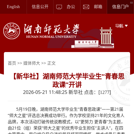
看详情
English
信息公开
办公
邮箱
信息门户
>>
>> 正文
首页
媒体师大
【新华社】湖南师范大学毕业生“青春思
政课”开讲
2026-05-21 11:48:25 新华社 点击：[
]
1277
5月19日晚，湖南师范大学毕业生“青春思政课”——第21届
“师大之星”评选总决赛成功举行。作为学校坚持21年的文化育人
品牌，本次活动打破传统说教模式，以“更努力 更青春”为主题，
由21位（组）荣获“师大之星”的优秀毕业生担任“主讲人”，在四