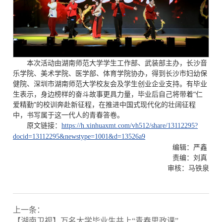
本次活动由湖南师范大学学生工作部、武装部主办，长沙音
乐学院、美术学院、医学部、体育学院协办，得到长沙市妇幼保
健院、深圳市湖南师范大学校友会及学生创业企业支持。有毕业
生表示，身边榜样的奋斗故事更具力量，毕业后自己将带着“仁
爱精勤”的校训奔赴新征程，在推进中国式现代化的壮阔征程
中，书写属于这一代人的青春答卷。
原文链接：
https://h.xinhuaxmt.com/vh512/share/13112295?
docid=13112295&newstype=1001&d=13526a9
编辑：严鑫
责编：刘真
审核：马铁泉
上一条：
【湖南卫视】万名大学毕业生共上“青春思政课”