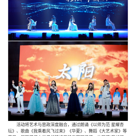
活动将艺术与思政深度融合，通过朗诵《以师为范 星耀杏
坛》、歌曲《我乘着风飞过来》《华夏》、舞蹈《大艺术家》等