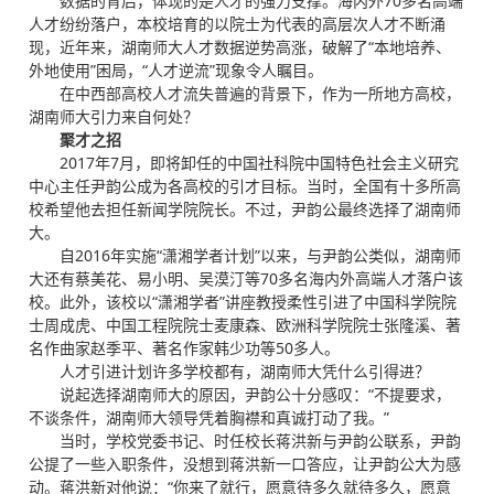
数据的背后，体现的是人才的强力支撑。海内外70多名高端
人才纷纷落户，本校培育的以院士为代表的高层次人才不断涌
现，近年来，湖南师大人才数据逆势高涨，破解了“本地培养、
外地使用”困局，“人才逆流”现象令人瞩目。
在中西部高校人才流失普遍的背景下，作为一所地方高校，
湖南师大引力来自何处？
聚才之招
2017年7月，即将卸任的中国社科院中国特色社会主义研究
中心主任尹韵公成为各高校的引才目标。当时，全国有十多所高
校希望他去担任新闻学院院长。不过，尹韵公最终选择了湖南师
大。
自2016年实施“潇湘学者计划”以来，与尹韵公类似，湖南师
大还有蔡美花、易小明、吴漠汀等70多名海内外高端人才落户该
校。此外，该校以“潇湘学者”讲座教授柔性引进了中国科学院院
士周成虎、中国工程院院士麦康森、欧洲科学院院士张隆溪、著
名作曲家赵季平、著名作家韩少功等50多人。
人才引进计划许多学校都有，湖南师大凭什么引得进？
说起选择湖南师大的原因，尹韵公十分感叹：“不提要求，
不谈条件，湖南师大领导凭着胸襟和真诚打动了我。”
当时，学校党委书记、时任校长蒋洪新与尹韵公联系，尹韵
公提了一些入职条件，没想到蒋洪新一口答应，让尹韵公大为感
动。蒋洪新对他说：“你来了就行，愿意待多久就待多久，愿意