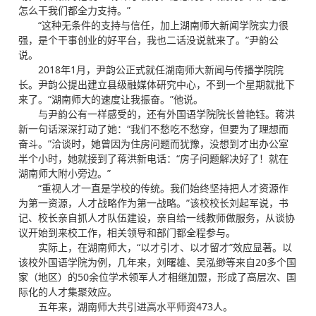
怎么干我们都全力支持。”
“这种无条件的支持与信任，加上湖南师大新闻学院实力很
强，是个干事创业的好平台，我也二话没说就来了。”尹韵公
说。
2018年1月，尹韵公正式就任湖南师大新闻与传播学院院
长。尹韵公提出建立县级融媒体研究中心，不到一个星期就批下
来了。“湖南师大的速度让我振奋。”他说。
与尹韵公有一样感受的，还有外国语学院院长曾艳钰。蒋洪
新一句话深深打动了她：“我们不愁吃不愁穿，但要为了理想而
奋斗。”洽谈时，她曾因为住房问题而犹豫，没想到才出办公室
半个小时，她就接到了蒋洪新电话：“房子问题解决好了！就在
湖南师大附小旁边。”
“重视人才一直是学校的传统。我们始终坚持把人才资源作
为第一资源，人才战略作为第一战略。”该校校长刘起军说，书
记、校长亲自抓人才队伍建设，亲自给一线教师做服务，从谈协
议开始到来校工作，相关领导和部门都全程参与。
实际上，在湖南师大，“以才引才、以才留才”效应显著。以
该校外国语学院为例，几年来，刘曙雄、吴泓缈等来自20多个国
家（地区）的50余位学术领军人才相继加盟，形成了高层次、国
际化的人才集聚效应。
五年来，湖南师大共引进高水平师资473人。