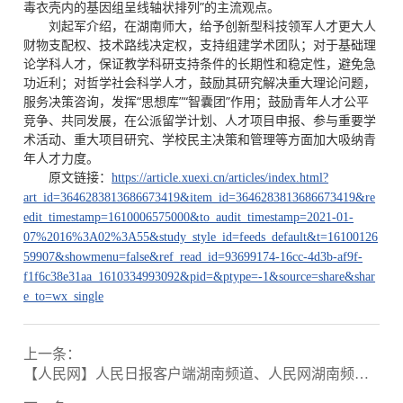
毒衣壳内的基因组呈线轴状排列”的主流观点。
刘起军介绍，在湖南师大，给予创新型科技领军人才更大人
财物支配权、技术路线决定权，支持组建学术团队；对于基础理
论学科人才，保证教学科研支持条件的长期性和稳定性，避免急
功近利；对哲学社会科学人才，鼓励其研究解决重大理论问题，
服务决策咨询，发挥“思想库”“智囊团”作用；鼓励青年人才公平
竞争、共同发展，在公派留学计划、人才项目申报、参与重要学
术活动、重大项目研究、学校民主决策和管理等方面加大吸纳青
年人才力度。
原文链接：
https://article.xuexi.cn/articles/index.html?
art_id=3646283813686673419&item_id=3646283813686673419&re
edit_timestamp=1610006575000&to_audit_timestamp=2021-01-
07%2016%3A02%3A55&study_style_id=feeds_default&t=16100126
59907&showmenu=false&ref_read_id=93699174-16cc-4d3b-af9f-
f1f6c38e31aa_1610334993092&pid=&ptype=-1&source=share&shar
e_to=wx_single
上一条：
【人民网】人民日报客户端湖南频道、人民网湖南频道牵手湖南师范大学 共建校媒合作实习基地