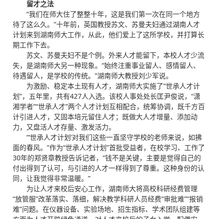
留才之法
“我们在师大住了整整十年，这是我们第一次在同一个地方
待了这么久。”十年前，英国教授苏文、苏曼夫妇通过湖南人才
计划来到湖南师大工作，从此，他们爱上了这所学校，并打算长
期工作下去。
苏文、苏曼夫妇不是个例。外来人才能留下，本校人才少流
失，是湖南师大另一种现象。“始终注重事业留人、感情留人、
待遇留人，是学校的传统。”湖南师大教授刘少军说。
为激励、稳定本土现有人才，湖南师大实施了“世承人才计
划”，五年里，共有427人入选。该校人事处处长匡尹俊说，“潇
湘学者”“世承人才”两个人才计划互相配合，统筹协调，既千方百
计引进人才，又固本培元留住人才；既做大人才增量、添加动
力，又盘活人才存量、激发活力。
“‘世承人才计划’对我们这些一直坚守学校的老师来说，如拂
面的春风。”作为“世承人才计划”首批受益者，在校学习、工作了
30年的郑贤章教授告诉记者，“钱不是关键，主要是觉得自己的
付出得到了认可，与引进的人才一样得到了尊重。这种身份的认
同，让我觉得非常温暖。”
为让人才来校后安心工作，湖南师大将高校科研经费管理
“放管服”改革落实、落细，解决教学科研人员经费“审批难”“报销
难”问题。在仪器设备、实验场地、招生指标、学术团队组建等