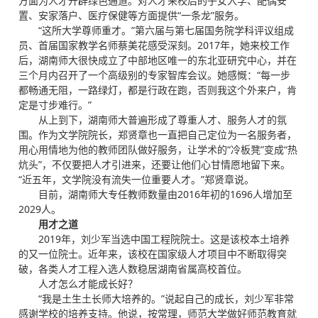
方面为人才开辟绿色通道。对人才来校后的子女入学、配偶安
置、安家落户、医疗保健等方面提供“一条龙”服务。
“这所大学尊师重才。”第六届与第七届国务院学科评议组成
员、首届国家教学名师蔡美花感受深刻。2017年，她来校工作
后，湖南师大很快成立了中部地区唯一的东北亚研究中心，并在
三个月内召开了一个高级别的专家智库会议。她感慨：“每一步
都畅通无阻，一路绿灯，都是行政在跑，否则我这个外来户，肯
定是寸步难行。”
从上到下，湖南师大普遍形成了尊重人才、服务人才的氛
围。作为文学院院长，郑贤章也一直把自己定位为一名服务者，
用心用情地为他的教师团队做好服务，让学术的“冷板凳”变成“热
炕头”，不仅要把人才引进来，还要让他们心甘情愿地留下来。
“近五年，文学院没有流失一位重要人才。”郑贤章说。
目前，湖南师大专任教师数量由2016年初的1696人增加至
2029人。
用才之道
2019年，刘少军当选中国工程院院士。这是该校本土培养
的又一位院士。近年来，该校在国家级人才项目中不断取得突
破，各类人才工程入选人数稳居湖南省属高校首位。
人才怎么才能成长好？
“我是土生土长师大培养的。”说起自己的成长，刘少军非常
感谢学校的培养支持。他说，按常理，师范大学做好师范教育就