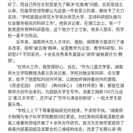
好了，而自己所在实验室是为了解决“吃鱼难”问题。实验室成立
以来，历届学校领导都认为这是一件有意义的事，都给予了大力
支持，“学校是跳出师范大学来办师范大学，支持科研团队做与
社会服务相关的科研工作”。他告诉记者，在湘江边上，有一个
鱼类遗传育种科研基地，这个地方寸土寸金，很多人想买，但学
校一直不为所动。
近年来，湖南师大在人才评价、激励、保障等方面进行了诸
多改革，按照“破五唯”精神，设置教学为主型、教学科研型、科
研型3个不同系列，十余名优秀青年直接从“讲师”破格晋升为“教
授”。
“在师大工作，我觉得舒心、自在。”作为儿童文学家，湖南
师大文学院教授汤素兰告诉记者，学校对她没有科研、论文要
求，给予了她宽松的创作环境，让她始终保持着创作的激情，
《奇迹花园》《阿莲》《犇向绿心》《南村传奇》等，都是在湖
南师大创作出来的。为鼓励大学生写作，汤素兰捐款100万元设
立“素兰文学奖”，还开设了“写作与演说创新班”，一批大学生崭
露头角。
“学校上上下下尊重基础研究的规律，不求短平快。”湖南师
大物理与电子科学学院教授刘红荣说。刘红荣和同事程凌鹏在病
毒三维重构领域开展了十余年合作研究，首次为生物学家提供了
病毒内部基因组及其聚合的三维结构信息，改变了长期以来“病