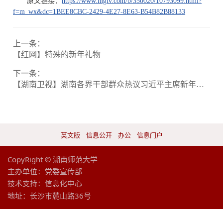
原文链接：
https://www.mgtv.com/b/350020/10793099.html?
f=m_wx&dc=1BEE8CBC-2429-4E27-8E63-B54B82B88133
上一条：
【红网】特殊的新年礼物
下一条：
【湖南卫视】湖南各界干部群众热议习近平主席新年贺词
英文版
信息公开
办公
信息门户
CopyRight © 湖南师范大学
主办单位：党委宣传部
技术支持：
信息化中心
地址：长沙市麓山路36号