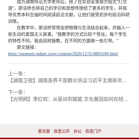
成为湖南师范大学老师后，除了在实验室里跟方程式“打交
道”，廖洁桥也将自己的学识和思想传授给了更多的学生，并指
导优秀本科生抽时间阅读前沿文献，让他们接受初步的前沿科研
训练。
在教学中，廖洁桥常常会把物理与生活结合起来，并融入一
些生动的爱国主义故事。“我教学的方式比较个性化，每个学生
的特性不同，我会因材施教，在不同的方面做一些引导。”
原文链接：
https://moment.rednet.cn/pc/content/2020/12/31/8805180.html
上一条：
【湖南卫视】湖南各界干部群众热议习近平主席新年贺词
下一条：
【光明网】李红权：从驱动到赋能 文化基因如何在经济土壤中生根结果
英文版
信息公开
办公
信息门户