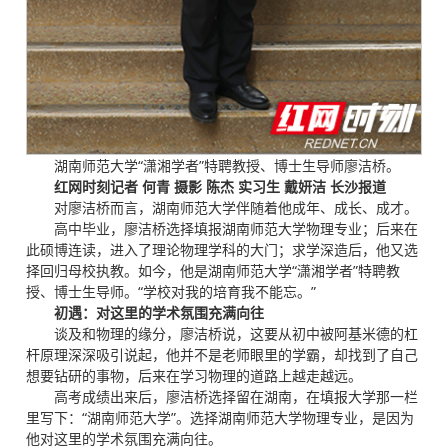
湖南师范大学“潇湘学者”特聘教授、博士生导师廖洁桥。
红网时刻记者 何青 摄影 陈杰 实习生 戴妍洁 长沙报道
对廖洁桥而言，湖南师范大学伴随着他成年、成长、成才。
高中毕业，廖洁桥选择填报湖南师范大学物理专业；后来在
此硕博连读，进入了理论物理学科的大门；求学深造后，他又选
择回归母校执教。如今，他是湖南师范大学“潇湘学者”特聘教
授、博士生导师。“学校对我的培育我不能忘。”
初遇：对这里的学术氛围充满向往
谈及和物理的缘分，廖洁桥说，这要从初中被阿基米德的杠
杆原理深深吸引说起，他并不是老师眼里的学霸，却找到了自己
想要钻研的事物，后来在学习物理的道路上越走越远。
高考成绩出来后，廖洁桥选择留在湖南，在填报大学那一栏
里写下：“湖南师范大学”。选择湖南师范大学物理专业，是因为
他对这里的学术氛围充满向往。