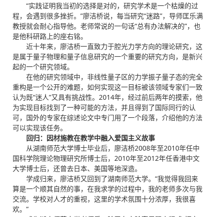
“实践证明我当初的选择是对的，研究学术是一个枯燥的过
程，会遇到很多挫折。”廖洁桥说，每当研究“迷路”，导师匡乐满
教授就会耐心指导他。老师常说的一句话“总有办法解决的”，也
是他科研路上的座右铭。
近十年来，廖洁桥一直致力于腔光力学方向的理论研究，这
是属于量子物理和量子信息研究的一个重要的研究方向，是新兴
起的一个研究领域。
在他的研究领域中，非线性量子区的力学振子量子态的完全
重构是一个公开的难题，如何实现这一目标被该领域专家们一致
认为既“迷人”又具有挑战性。2014年，经过前后两年的摸索，他
为实现目标找到了一种可能的方法，并且得到了国际同行的认
可，国外的专家在综述论文中专门用了一个段落，介绍他的方法
可以实现该任务。
回归：因材施教在教学中融入爱国主义故事
从湖南师范大学博士毕业后，廖洁桥2008年至2010年任中
国科学院理论物理研究所博士后，2010年至2012年任香港中文
大学博士后，还曾去日本、美国等地深造。
学成归来，廖洁桥又回到了湖南师范大学。“我觉得我回来
算是一个顺其自然的事，在我求学的过程中，我的老师多次与我
交流。学校对人才的重视，这里的学术氛围十分浓厚，我很喜
欢。”