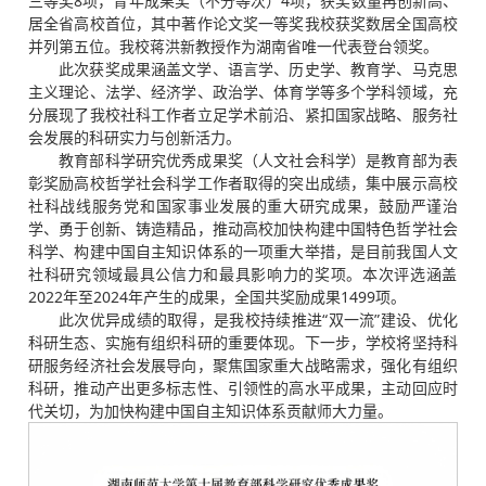
三等奖8项，青年成果奖（不分等次）4项，获奖数量再创新高、
居全省高校首位，其中著作论文奖一等奖我校获奖数居全国高校
并列第五位。我校蒋洪新教授作为湖南省唯一代表登台领奖。
此次获奖成果涵盖文学、语言学、历史学、教育学、马克思
主义理论、法学、经济学、政治学、体育学等多个学科领域，充
分展现了我校社科工作者立足学术前沿、紧扣国家战略、服务社
会发展的科研实力与创新活力。
教育部科学研究优秀成果奖（人文社会科学）是教育部为表
彰奖励高校哲学社会科学工作者取得的突出成绩，集中展示高校
社科战线服务党和国家事业发展的重大研究成果，鼓励严谨治
学、勇于创新、铸造精品，推动高校加快构建中国特色哲学社会
科学、构建中国自主知识体系的一项重大举措，是目前我国人文
社科研究领域最具公信力和最具影响力的奖项。本次评选涵盖‌
2022年至2024年产生的成果，全国共奖励成果1499项。
此次优异成绩的取得，是我校持续推进“双一流”建设、优化
科研生态、实施有组织科研的重要体现。下一步，学校将坚持科
研服务经济社会发展导向，聚焦国家重大战略需求，强化有组织
科研，推动产出更多标志性、引领性的高水平成果，主动回应时
代关切，为加快构建中国自主知识体系贡献师大力量。