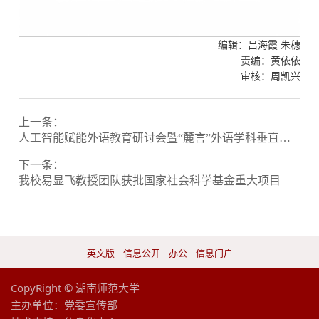
编辑：吕海霞 朱穗
责编：黄依依
审核：周凯兴
上一条：
人工智能赋能外语教育研讨会暨“麓言”外语学科垂直大模型发布会举行
下一条：
我校易显飞教授团队获批国家社会科学基金重大项目
英文版
信息公开
办公
信息门户
CopyRight © 湖南师范大学
主办单位：党委宣传部