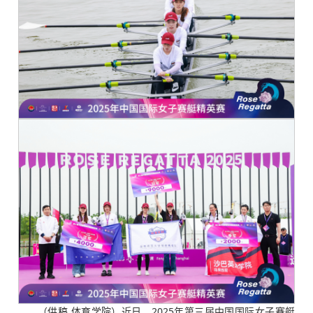
（供稿 体育学院）近日，2025年第三届中国国际女子赛艇