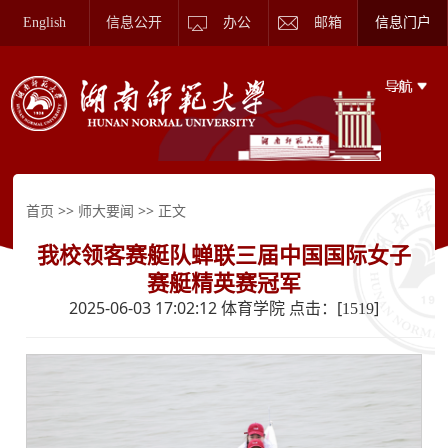
English
信息公开
办公
邮箱
信息门户
>>
>> 正文
首页
师大要闻
我校领客赛艇队蝉联三届中国国际女子
赛艇精英赛冠军
2025-06-03 17:02:12 体育学院 点击：[
]
1519