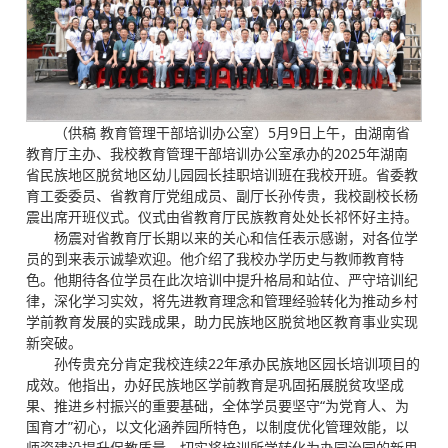
（供稿 教育管理干部培训办公室）5月9日上午，由湖南省
教育厅主办、我校教育管理干部培训办公室承办的2025年湖南
省民族地区脱贫地区幼儿园园长挂职培训班在我校开班。省委教
育工委委员、省教育厅党组成员、副厅长孙传贵，我校副校长杨
震出席开班仪式。仪式由省教育厅民族教育处处长祁怀好主持。
杨震对省教育厅长期以来的关心和信任表示感谢，对各位学
员的到来表示诚挚欢迎。他介绍了我校办学历史与教师教育特
色。他期待各位学员在此次培训中提升格局和站位、严守培训纪
律，深化学习实效，将先进教育理念和管理经验转化为推动乡村
学前教育发展的实践成果，助力民族地区脱贫地区教育事业实现
新突破。
孙传贵充分肯定我校连续22年承办民族地区园长培训项目的
成效。他指出，办好民族地区学前教育是巩固拓展脱贫攻坚成
果、推进乡村振兴的重要基础，全体学员要坚守“为党育人、为
国育才”初心，以文化涵养园所特色，以制度优化管理效能，以
师资建设提升保教质量，切实将培训所学转化为办园治园的新思