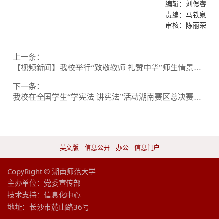
编辑：刘偲睿
责编：马铁泉
审核：陈丽荣
上一条：
【视频新闻】我校举行“致敬教师 礼赞中华”师生情景朗诵会
下一条：
我校在全国学生“学宪法 讲宪法”活动湖南赛区总决赛中取得佳绩
英文版
信息公开
办公
信息门户
CopyRight © 湖南师范大学
主办单位：党委宣传部
技术支持：
信息化中心
地址：长沙市麓山路36号