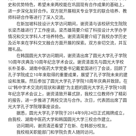
史和优势特色，希望未来两校能在巩固现有合作成果的基础上，
进一步深化友好合作。双方就开展相关专业学生的联合培养、教
师科研合作等进行了深入交流。
在新加坡科技设计大学访问期间，谢资清与该校研究生院院
长梁杰雄进行了工作座谈。梁杰雄简要介绍了科技设计大学办学
情况和交叉学科人才培养特色。谢资清简要介绍了我校办学历史
及近年来在学科交叉融合方面开展的探索。双方亲切交流，并互
赠礼品。
在韩国圆光大学访问期间，谢资清出席了圆光大学孔子学院
10周年庆典及10周年纪念学术会议。谢资清首先与圆光大学校
长朴圣泰、湖南中医药大学党委书记戴爱国进行了会谈，回顾了
孔子学院成立10年来取得的重要成果，展望了孔子学院未来的建
设和发展。然后参加了圆光大学孔子学院10周年庆典并致辞。在
以“韩中学术交流的现状和课题”为主题的圆光大学孔子学院10周
年纪念学术会议上，谢资清致开幕式辞，我校三位教师作了精彩
的报告，进一步推进了两校交流与合作。次日，代表团出席了圆
光大学孔子学院理事座谈会。
据悉，圆光大学孔子学院于2014年9月24日正式揭牌成立，
由我校、湖南中医药大学和韩国圆光大学三校合作建立。
访问期间，谢资清还看望了在新、在韩部分校友。
我校相关职能部门和学院负责人随同访问。