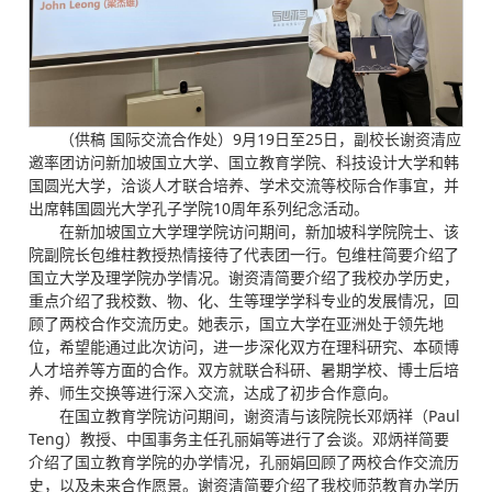
（供稿 国际交流合作处）9月19日至25日，副校长谢资清应
邀率团访问新加坡国立大学、国立教育学院、科技设计大学和韩
国圆光大学，洽谈人才联合培养、学术交流等校际合作事宜，并
出席韩国圆光大学孔子学院10周年系列纪念活动。
在新加坡国立大学理学院访问期间，新加坡科学院院士、该
院副院长包维柱教授热情接待了代表团一行。包维柱简要介绍了
国立大学及理学院办学情况。谢资清简要介绍了我校办学历史，
重点介绍了我校数、物、化、生等理学学科专业的发展情况，回
顾了两校合作交流历史。她表示，国立大学在亚洲处于领先地
位，希望能通过此次访问，进一步深化双方在理科研究、本硕博
人才培养等方面的合作。双方就联合科研、暑期学校、博士后培
养、师生交换等进行深入交流，达成了初步合作意向。
在国立教育学院访问期间，谢资清与该院院长邓炳祥（Paul
Teng）教授、中国事务主任孔丽娟等进行了会谈。邓炳祥简要
介绍了国立教育学院的办学情况，孔丽娟回顾了两校合作交流历
史，以及未来合作愿景。谢资清简要介绍了我校师范教育办学历