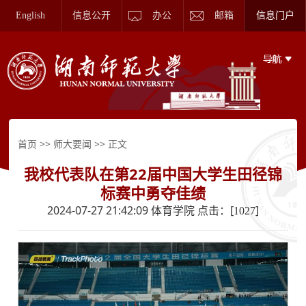
English
信息公开
办公
邮箱
信息门户
>>
>> 正文
首页
师大要闻
我校代表队在第22届中国大学生田径锦
标赛中勇夺佳绩
2024-07-27 21:42:09 体育学院 点击：[
]
1027