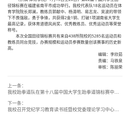
径锦标赛在福建省南平市成功举行。我校代表队18名运动员在体
育学院院长郑澜，教练员郭献中、杨清明、易志龙、吴波的带领
下不畏强敌，勇于争锋，共获得2金1铜、打破1项湖南省大学生
最高记录，获体育道德风尚奖、优秀教练员、优秀运动员等荣誉
称号。
本次全国田径锦标赛共有来自438所院校的5285名运动员和
教练员同台竞技，办赛规模和运动员参赛数量创该赛事的历史新
高。
编辑：李欣茹
责编：马铁泉
审核：陈丽荣
上一条：
我校跆拳道队在第十八届中国大学生跆拳道锦标赛中荣获佳绩
下一条：
我校召开党纪学习教育读书班暨校党委理论学习中心组（扩大）学习会