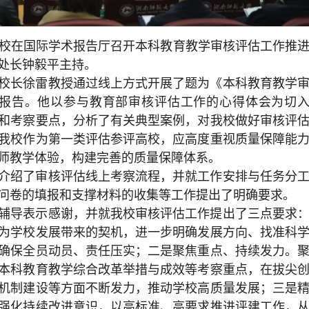
，我校在国际学术报告厅召开本科教育教学审核评估工作推
处长钟毅平主持。
校长徐雷教授通过线上方式开展了题为《本科教育教学
导报告。他以参与教育部审核评估工作的心得体会为切
和考察要点，分析了有关典型案例，对我校做好审核评
我校作为第一类评估参评高校，应高度重视质量保障能
师教学体验，构建完善的质量保障体系。
介绍了审核评估线上考察流程，并就工作安排与任务分
问卷的填报和支撑材料的收集等工作提出了明确要求。
辅导表示感谢，并就我校审核评估工作提出了三点要求
为学校发展带来的契机，进一步明确发展方向、找准科
确保全员动员、责任压实；二是聚焦重点、持续发力。
本科教育教学综合改革举措与成效等考察重点，在拔尖
机制建设等方面不断发力，推动学校高质量发展；三是
强化持续改进意识，以高标准、高要求推进评建工作，