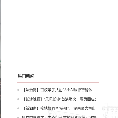
热门新闻
【法治网】百校学子共创28个AI法律智能体
——第五届“大数据与法律检索”暑期学校落幕
【长沙晚报】“乐见长沙”首演爆火，廖勇回应：
这才叫通气
【新湖南】校地协同育“头雁”， 湖南师大为山
区教育数字化转型蓄力
校党委理论学习中心组开展2026年度第七次集