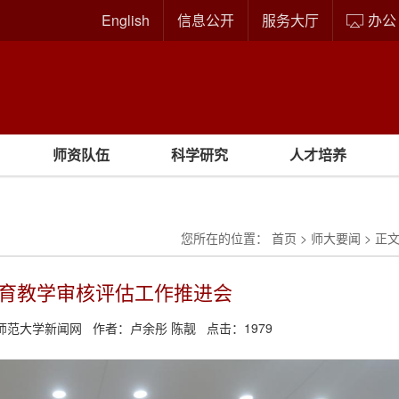
English
信息公开
服务大厅
办公
师资队伍
科学研究
人才培养
您所在的位置：
首页
>
师大要闻
> 正
育教学审核评估工作推进会
师范大学新闻网
作者：
卢余彤 陈靓
点击：
1979