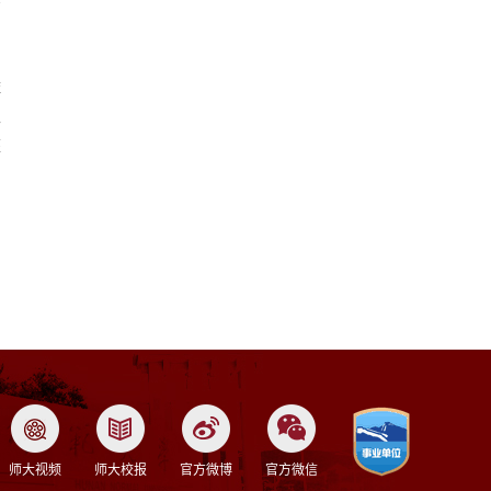
依
泉
荣
】
师大视频
师大校报
官方微博
官方微信