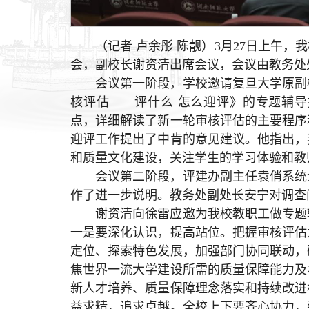
（记者 卢余彤 陈靓）3月27日上午
会，副校长谢资清出席会议，会议由教务处
会议第一阶段，学校邀请复旦大学原副
核评估——评什么 怎么迎评》的专题辅
点，详细解读了新一轮审核评估的主要程序
迎评工作提出了中肯的意见建议。他指出，
和质量文化建设，关注学生的学习体验和教
会议第二阶段，评建办副主任袁俏系统
作了进一步说明。教务处副处长安宁对调查
谢资清向徐雷应邀为我校教职工做专题
一是要深化认识，提高站位。把握审核评估
定位、探索特色发展，加强部门协同联动，
焦世界一流大学建设所需的质量保障能力及
新人才培养、质量保障理念落实和持续改进
益求精，追求卓越。全校上下要齐心协力，