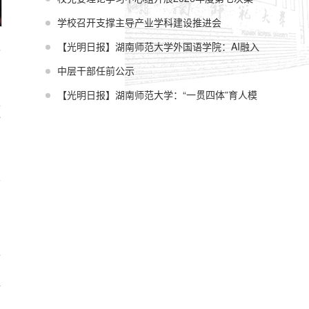
体学习
学校召开支撑主导产业学科建设推进会
【光明日报】湖南师范大学外国语学院：AI融入
进
课堂 教育更鲜活
中层干部任前公示
审
【光明日报】湖南师范大学：“一贯四体”育人模
入
式让外语课程思政落地生根
估
力
工
：
学
聚
创
精
从