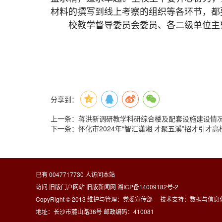
材料的撰写到线上考察的组织等各环节，都
校教学督导委员会委员、各二级单位主
分享到：
上一条：
蒋洪新调研教学科研综合楼及配套设施建设情
下一条：
怀化市2024年“智汇潇湘 才聚五溪”招才引才
已有
0047717730
人访问本站
访问
旧版门户网站
旧版新闻网
湘ICP备14009182号-2
CopyRight © 2013 维护与管理：党委宣传部 技术支持：
数据与信息
地址：长沙市麓山路36号 邮政编码：410081