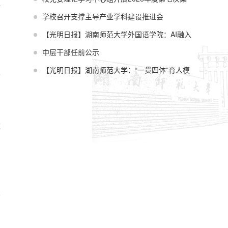
践
体学习
学校召开支撑主导产业学科建设推进会
；
觉
【光明日报】湖南师范大学外国语学院：AI融入
课堂 教育更鲜活
中层干部任前公示
【光明日报】湖南师范大学：“一贯四体”育人模
以
在
式让外语课程思政落地生根
产
成
出
秀
审