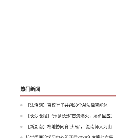
与
法
报
传
，
热门新闻
宪
【法治网】百校学子共创28个AI法律智能体
护
纪
——第五届“大数据与法律检索”暑期学校落幕
【长沙晚报】“乐见长沙”首演爆火，廖勇回应：
这才叫通气
【新湖南】校地协同育“头雁”， 湖南师大为山
典
区教育数字化转型蓄力
校党委理论学习中心组开展2026年度第七次集